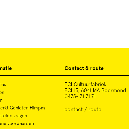
matie
Contact & route
ECI Cultuurfabriek
pas
ECI 13, 6041 MA Roermond
on
0475- 31 71 71
r
rkt Genieten Filmpas
contact / route
stelde vragen
ene voorwaarden