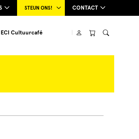
S
CONTACT
STEUN ONS!
ECI Cultuurcafé