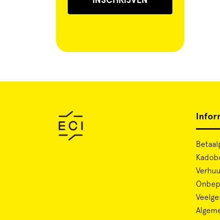
INSCHRIJVEN
Infor
Betaal
Kadob
Verhuu
Onbepe
Veelge
Algem