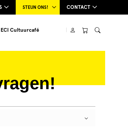
S
CONTACT
STEUN ONS!
ECI Cultuurcafé
vragen!