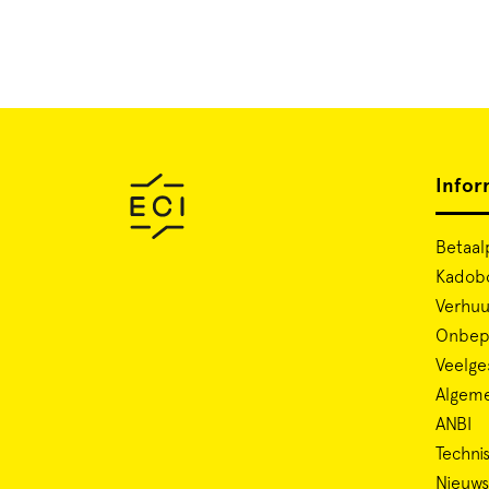
Infor
Betaal
Kadob
Verhuu
Onbepe
Veelge
Algem
ANBI
Technis
Nieuws