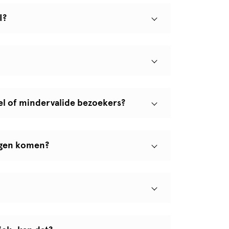
I?
oel of mindervalide bezoekers?
ngen komen?