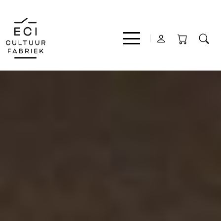
Film
Muziek
Theater
Expo