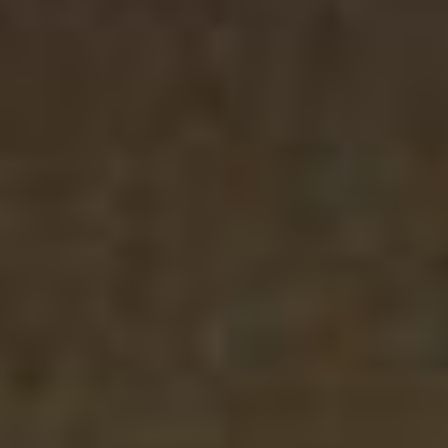
Cursus
Onderwijs
ECI Cultuurcafé
Over ons
Contact
Steun ons