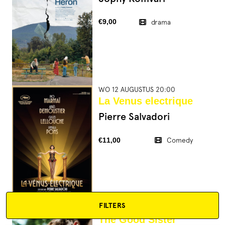
€9,00
drama
WO 12 AUGUSTUS 20:00
La Venus electrique
Pierre Salvadori
€11,00
Comedy
FILTERS
WO 12 AUGUSTUS 20:15
The Good Sister