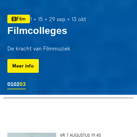
1 + 15 + 29 sep + 13 okt
Film
Filmcolleges
De kracht van Filmmuziek
Meer info
01
02
03
VR 7 AUGUSTUS 19:45