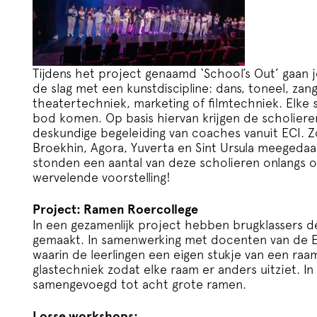
Tijdens het project genaamd ‘School’s Out’ gaan 
de slag met een kunstdiscipline: dans, toneel, z
theatertechniek, marketing of filmtechniek. Elke s
bod komen. Op basis hiervan krijgen de scholier
deskundige begeleiding van coaches vanuit ECI. 
Broekhin, Agora, Yuverta en Sint Ursula meegedaa
stonden een aantal van deze scholieren onlangs 
wervelende voorstelling!
Project: Ramen Roercollege
In een gezamenlijk project hebben brugklassers d
gemaakt. In samenwerking met docenten van de 
waarin de leerlingen een eigen stukje van een raa
glastechniek zodat elke raam er anders uitziet. In
samengevoegd tot acht grote ramen.
Losse workshops: