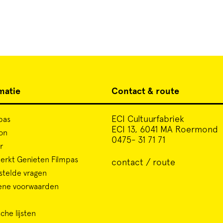
matie
Contact & route
ECI Cultuurfabriek
pas
ECI 13, 6041 MA Roermond
on
0475- 31 71 71
r
rkt Genieten Filmpas
contact / route
stelde vragen
ene voorwaarden
che lijsten