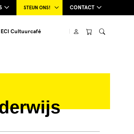
S
CONTACT
STEUN ONS!
ECI Cultuurcafé
derwijs