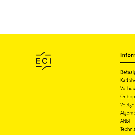
Infor
Betaal
Kadob
Verhuu
Onbepe
Veelge
Algem
ANBI
Technis