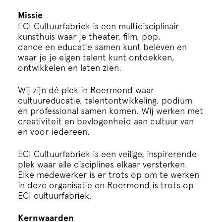
Cursus
Missie
ECI Cultuurfabriek is een multidisciplinair
Onderwijs
kunsthuis waar je
theater
,
film
,
pop,
dance
en
educatie
samen kunt beleven en
waar je je eigen talent kunt ontdekken,
ECI Cultuurcafé
ontwikkelen en laten zien.
Wij zijn dé plek in Roermond waar
Over ons
cultuureducatie, talentontwikkeling, podium
en professional samen komen. Wij werken met
creativiteit en bevlogenheid aan cultuur van
Contact
en voor iedereen.
ECI Cultuurfabriek is een veilige, inspirerende
Steun ons
plek waar alle disciplines elkaar versterken.
Elke medewerker is er trots op om te werken
in deze organisatie en Roermond is trots op
ECI cultuurfabriek.
Kernwaarden