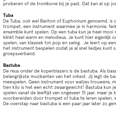
proberen of de trombone bij je past. Dat kan al op jon
Tuba
De Tuba, ook wel Bariton of Euphonium genoemd, is d
trompet, een instrument waarmee je in harmonie, fan
ensemble kunt spelen. Op een tuba kun je heel mooi 
klinkt heel warm en melodieus. Je kunt hier eigenlijk 
spelen, van klassiek tot pop en swing. Je leert op ee
het instrument bespelen zodat je al snel liedjes kunt s
groepsverband.
Bastuba
De reus onder de koperblazers is de bastuba. Als bass
belangrijkste muzikanten van het orkest. Jij legt de ba
meespelen. Geen instrument voor watjes trouwens, me
tien kilo is het een echt zwaargewicht! Bastuba kun 
spelen vanaf de leeftijd van ongeveer 15 jaar, maar je ku
voorbereiden door trompet of tuba te leren spelen, wa
De overstap naar bastuba is een paar jaar later zo ge