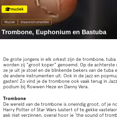
muziek
Muziek
blaasinstrumenten
Trombone, Euphonium en Bastuba
De grote jongens in elk orkest zijn de trombone, tuba
worden zij “groot koper” genoemd. Op de achterste ri
ze je uit je stoel en de blinkende bekers van de tub
de andere instrumenten uit. Ook in de jazz en popmuz
gasten! Zo vind je de trombone ook vaak terug in Jaz
podium bij Rowwen Heze en Danny Vera.
Trombone
De wereld van de trombone is oneindig groot, of je n
Harry Potter of Star Wars luistert of te gekke vastela
gek niet verzinnen, overal hoor je ’the sound of tro