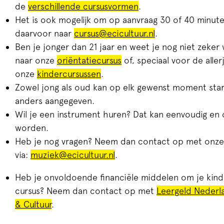
de
verschillende cursusvormen
.
Het is ook mogelijk om op aanvraag 30 of 40 minuten
daarvoor naar
cursus@ecicultuur.nl
.
Ben je jonger dan 21 jaar en weet je nog niet zeker w
naar onze
oriëntatiecursus
of, speciaal voor de alle
onze
kindercursussen
.
Zowel jong als oud kan op elk gewenst moment start
anders aangegeven.
Wil je een instrument huren? Dat kan eenvoudig en
worden.
Heb je nog vragen? Neem dan contact op met onze 
via:
muziek@ecicultuur.nl
.
Heb je onvoldoende financiële middelen om je kind 
cursus? Neem dan contact op met
Leergeld Nederl
& Cultuur
.