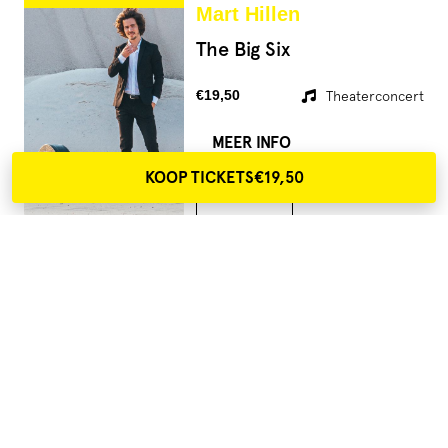
Mart Hillen
The Big Six
€19,50
Theaterconcert
MEER INFO
KOOP TICKETS
€19,50
TICKETS
DO 21 JANUARI 20:00
Joosen en de Jager
Niks aan het handje
€19,50
Cabaret
MEER INFO