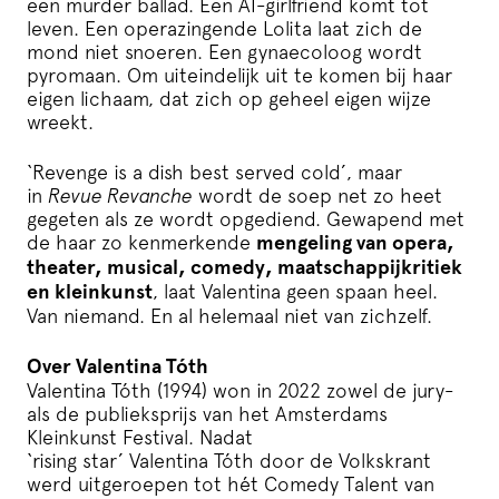
een murder ballad. Een AI-girlfriend komt tot
leven. Een operazingende Lolita laat zich de
mond niet snoeren. Een gynaecoloog wordt
pyromaan. Om uiteindelijk uit te komen bij haar
eigen lichaam, dat zich op geheel eigen wijze
wreekt.
‘Revenge is a dish best served cold’, maar
in
Revue Revanche
wordt de soep net zo heet
gegeten als ze wordt opgediend. Gewapend met
de haar zo kenmerkende
mengeling van opera,
theater, musical, comedy, maatschappijkritiek
en kleinkunst
, laat Valentina geen spaan heel.
Van niemand. En al helemaal niet van zichzelf.
Over Valentina Tóth
Valentina Tóth (1994) won in 2022 zowel de jury-
als de publieksprijs van het Amsterdams
Kleinkunst Festival. Nadat
‘rising star’ Valentina Tóth door de Volkskrant
werd uitgeroepen tot hét Comedy Talent van