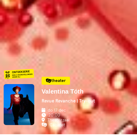
theater
Valentina Tóth
Revue Revanche | Try-out
do 17 dec
20:00
Theaterzaal
Cabaret