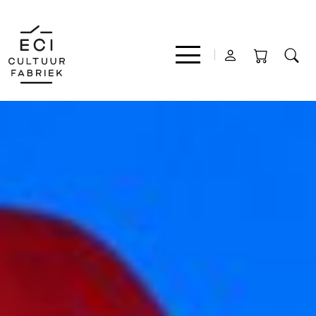
Film
Muziek
Theater
Expo