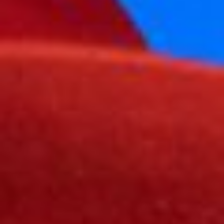
Cursus
Onderwijs
ECI Cultuurcafé
Over ons
Contact
Steun ons