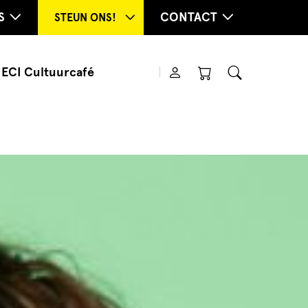
S
CONTACT
STEUN ONS!
ECI Cultuurcafé