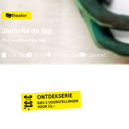
theater
Janneke de Bijl
Pluk eventueel de dag
vr 4 dec
20:00
Theaterzaal
Cabaret