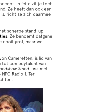
ncept. In feite zit je toch
ond. Ze heeft dan ook een
 is, richt ze zich daarmee
f met scherpe stand-up,
ties
. Ze benoemt datgene
ze nooit grof, maar wel
 won Cameretten, is lid van
 tot comedytalent van
ondshow Stand-ups
met
 NPO Radio 1. Ter
echten.