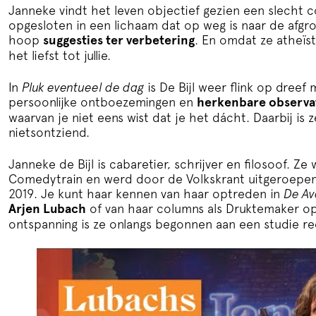
Janneke vindt het leven objectief gezien een slecht co
opgesloten in een lichaam dat op weg is naar de afgr
hoop
suggesties ter verbetering
. En omdat ze atheïst
het liefst tot jullie.
In
Pluk eventueel de dag
is De Bijl weer flink op dree
persoonlijke ontboezemingen en
herkenbare observa
waarvan je niet eens wist dat je het dácht. Daarbij is 
nietsontziend.
Janneke de Bijl is cabaretier, schrijver en filosoof. Ze
Comedytrain en werd door de Volkskrant uitgeroepen
2019. Je kunt haar kennen van haar optreden in
De Av
Arjen Lubach
of van haar columns als Druktemaker op
ontspanning is ze onlangs begonnen aan een studie r