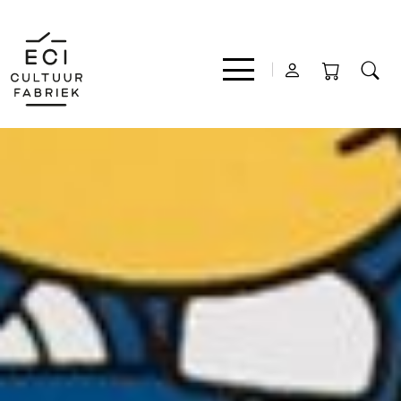
Film
Muziek
Theater
Expo