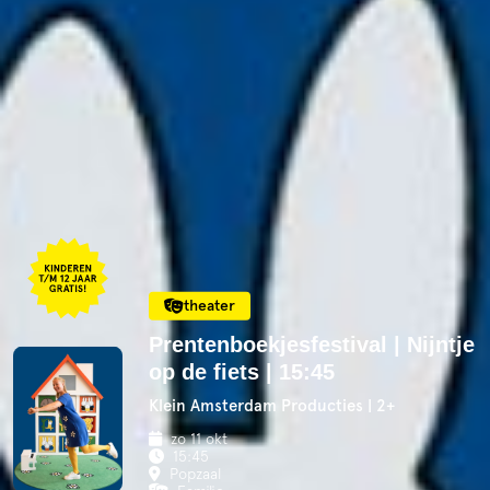
theater
Prentenboekjesfestival | Nijntje
op de fiets | 15:45
Klein Amsterdam Producties | 2+
zo 11 okt
15:45
Popzaal