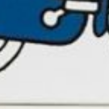
Cursus
Onderwijs
ECI Cultuurcafé
Over ons
Contact
Steun ons