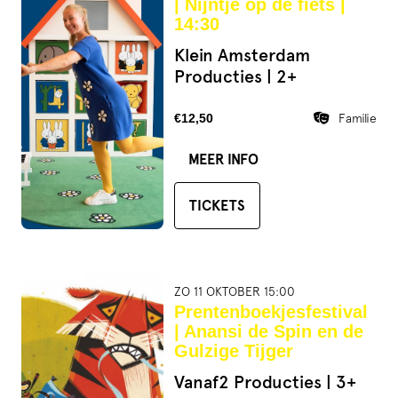
| Nijntje op de fiets |
14:30
Klein Amsterdam
Producties | 2+
€12,50
Familie
MEER INFO
TICKETS
ZO 11 OKTOBER 15:00
Prentenboekjesfestival
| Anansi de Spin en de
Gulzige Tijger
Vanaf2 Producties | 3+