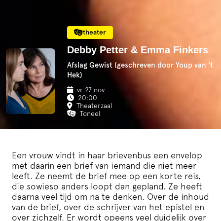
theater
Debby Petter & Emma Finkers
Afslag Gewist (geschreven door Youp van 't
Hek)
vr 27 nov
20:00
Theaterzaal
Toneel
Een vrouw vindt in haar brievenbus een envelop
met daarin een brief van iemand die niet meer
leeft. Ze neemt de brief mee op een korte reis,
die sowieso anders loopt dan gepland. Ze heeft
daarna veel tijd om na te denken. Over de inhoud
van de brief, over de schrijver van het epistel en
over zichzelf. Er wordt opeens veel duidelijk over