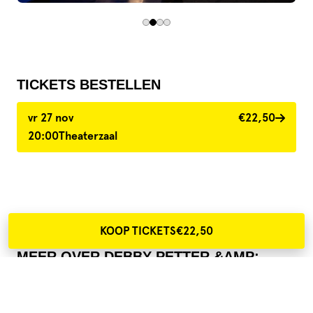
TICKETS BESTELLEN
vr 27 nov
€22,50
20:00
Theaterzaal
KOOP TICKETS
€22,50
MEER OVER DEBBY PETTER &AMP;
EMMA FINKERS
Afslag Gewist (geschreven door Youp van 't Hek)