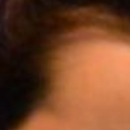
Cursus
Onderwijs
ECI Cultuurcafé
Over ons
Contact
Steun ons