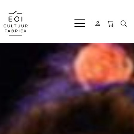
Film
Muziek
Theater
Expo