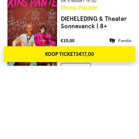
VR 5 MAART 19:30
Prins Panter
DIEHELEDING & Theater
Sonnevanck | 8+
€15,00
Familie
KOOP TICKETS
€17,00
MEER INFO
TICKETS
Klik hier voor meer info over parkeren, horeca en
annulering.