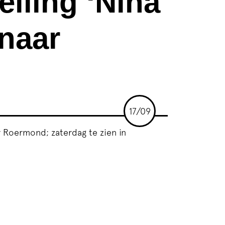
elling ‘Nina
naar
17/09