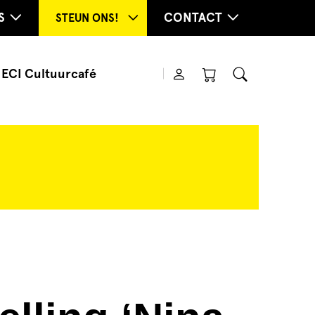
S
CONTACT
STEUN ONS!
ECI Cultuurcafé