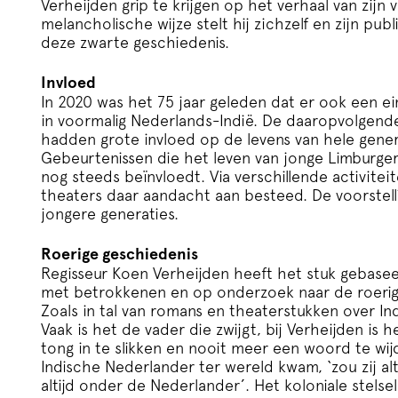
Verheijden grip te krijgen op het verhaal van zijn
melancholische wijze stelt hij zichzelf en zijn pu
deze zwarte geschiedenis.
Invloed
In 2020 was het 75 jaar geleden dat er ook een
in voormalig Nederlands-Indië. De daaropvolgende 
hadden grote invloed op de levens van hele gene
Gebeurtenissen die het leven van jonge Limburge
nog steeds beïnvloedt. Via verschillende activit
theaters daar aandacht aan besteed. De voorstel
jongere generaties.
Roerige geschiedenis
Regisseur Koen Verheijden heeft het stuk gebaseer
met betrokkenen en op onderzoek naar de roerig
Zoals in tal van romans en theaterstukken over In
Vaak is het de vader die zwijgt, bij Verheijden is
tong in te slikken en nooit meer een woord te wi
Indische Nederlander ter wereld kwam, ‘zou zij al
altijd onder de Nederlander’. Het koloniale stels