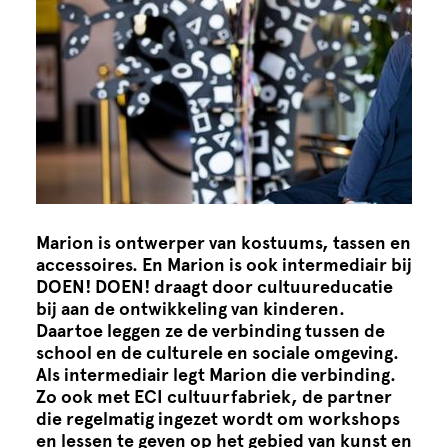
Cursus
Onderwijs
ECI Cultuurcafé
Over ons
Marion is ontwerper van kostuums, tassen en
Contact
accessoires. En Marion is ook intermediair bij
DOEN! DOEN! draagt door cultuureducatie
bij aan de ontwikkeling van kinderen.
Steun ons
Daartoe leggen ze de verbinding tussen de
school en de culturele en sociale omgeving.
Als intermediair legt Marion die verbinding.
Zo ook met ECI cultuurfabriek, de partner
die regelmatig ingezet wordt om workshops
en lessen te geven op het gebied van kunst en