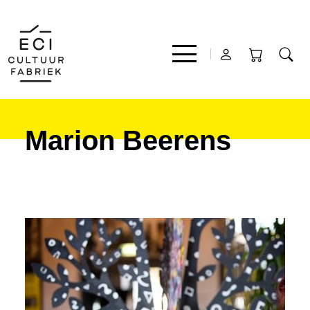
Marion Beerens
Film
Muziek
Theater
Expo