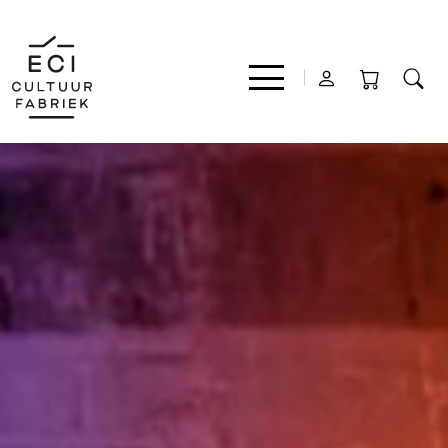
Film
Muziek
Theater
Expo