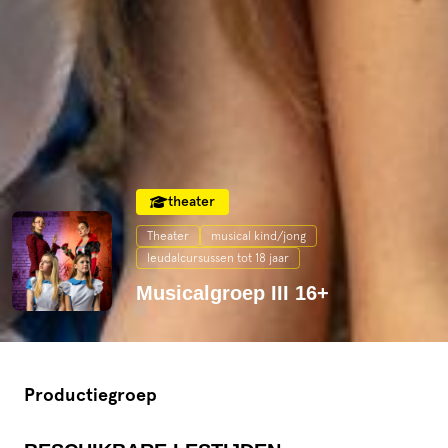
theater
Theater
musical kind/jong
leudalcursussen tot 18 jaar
Musicalgroep III 16+
Productiegroep