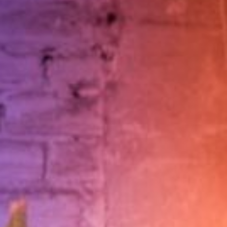
Cursus
Onderwijs
ECI Cultuurcafé
Over ons
Contact
Steun ons