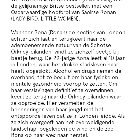
Cursus
de gelijknamige Britse bestseller, met een
Oscarwaardige hoofdrol van Saoirse Ronan
(LADY BIRD, LITTLE WOMEN).
Onderwijs
Wanneer Rona (Ronan) de hectiek van London
achter zich laat en terugkeert naar de
ECI Cultuurcafé
adembenemende natuur van de Schotse
Orkney-eilanden, vindt ze zichzelf beetje bij
beetje terug. De 29-jarige Rona leeft al 10 jaar
Over ons
in Londen, waar het drukke stadsleven haar
heeft opgeslokt. Alcohol en drugs nemen de
overhand, tot ze besluit om haar fysieke en
Contact
mentale gezondheid voorop te zetten. Om
haar verslavingen definitief te overwinnen,
keert ze terug naar de Orkney-eilanden waar
Steun ons
ze opgroeide. Hier versmelten de
herinneringen van haar jeugd met het
ontspoorde leven dat ze in Londen leidde. Als
ze zich overgeeft aan het overweldigende
landschap, begeleiden de wind en de zee
Rona op haar weg naar herstel.