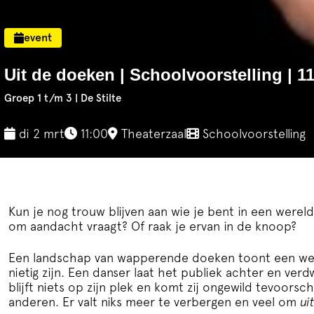
event
Uit de doeken | Schoolvoorstelling | 1
Groep 1 t/m 3 | De Stilte
di 2 mrt
11:00
Theaterzaal
Schoolvoorstelling
Kun je nog trouw blijven aan wie je bent in een wereld
om aandacht vraagt? Of raak je ervan in de knoop?
Een landschap van wapperende doeken toont een wer
nietig zijn. Een danser laat het publiek achter en verd
blijft niets op zijn plek en komt zij ongewild tevoorschi
anderen. Er valt niks meer te verbergen en veel om
ui