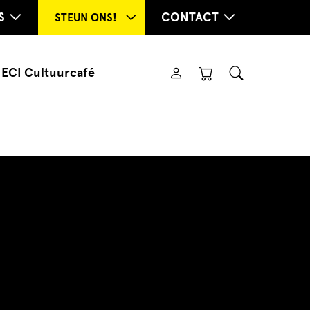
S
CONTACT
STEUN ONS!
ECI Cultuurcafé