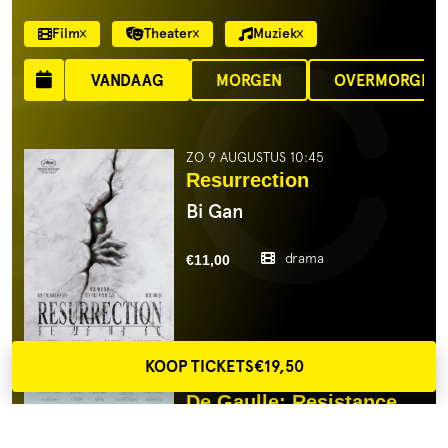
Film
Theater
Muziek
VANDAAG
MORGEN
OVERMORGEN
ZO 9 AUGUSTUS 10:45
Resurrection
Bi Gan
drama
€11,00
KOOP TICKETS
€19,50
ZO 9 AUGUSTUS 11:00
De Gaulle: Resistance
Antonin Baudry