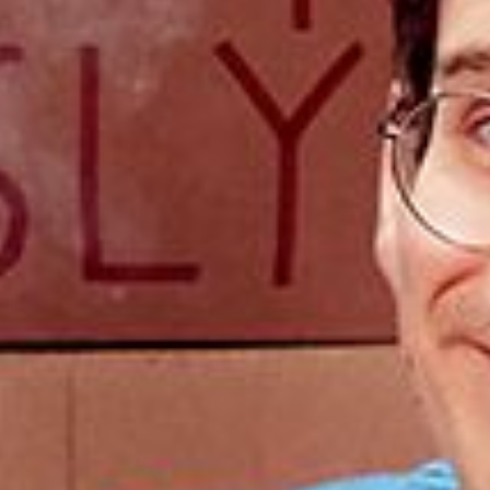
Cursus
Onderwijs
ECI Cultuurcafé
Over ons
Contact
Steun ons