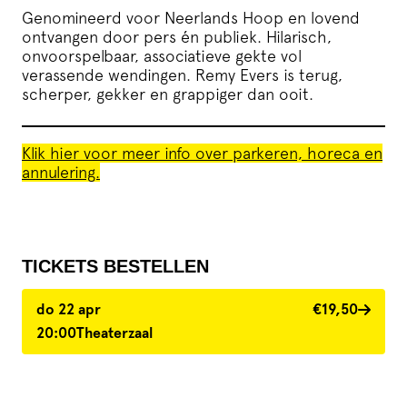
Genomineerd voor Neerlands Hoop en lovend
ontvangen door pers én publiek. Hilarisch,
onvoorspelbaar, associatieve gekte vol
verassende wendingen. Remy Evers is terug,
scherper, gekker en grappiger dan ooit.
Klik hier voor meer info over parkeren, horeca en
annulering.
TICKETS BESTELLEN
do 22 apr
€19,50
20:00
Theaterzaal