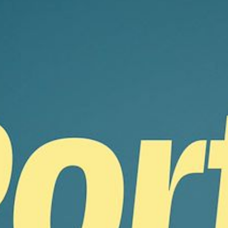
Cursus
Onderwijs
ECI Cultuurcafé
Over ons
Contact
Steun ons