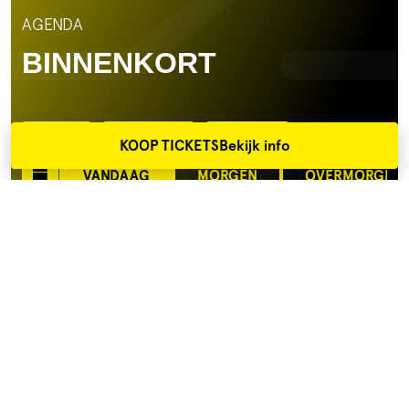
AGENDA
BINNENKORT
Film
Theater
Muziek
KOOP TICKETS
Bekijk info
VANDAAG
MORGEN
OVERMORGEN
ZA 8 AUGUSTUS 20:00
The Invite
Olivia Wilde
drama
€11,00