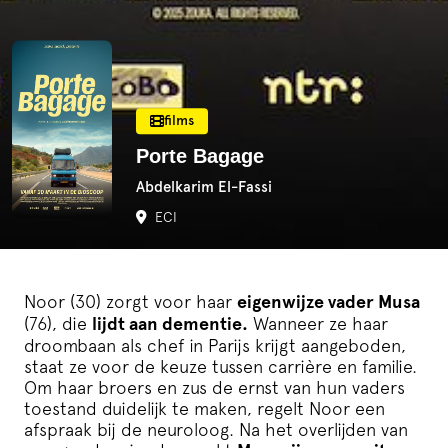
films
Porte Bagage
Abdelkarim El-Fassi
ECI
Noor (30) zorgt voor haar
eigenwijze vader Musa
(76), die
lijdt aan dementie.
Wanneer ze haar
droombaan als chef in Parijs krijgt aangeboden,
TRAILER
staat ze voor de keuze tussen carrière en familie.
Om haar broers en zus de ernst van hun vaders
toestand duidelijk te maken, regelt Noor een
afspraak bij de neuroloog. Na het overlijden van