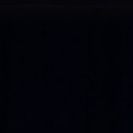
Cursus
Onderwijs
ECI Cultuurcafé
Over ons
Contact
Steun ons