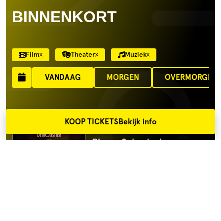
BINNENKORT
Film
Theater
Muziek
VANDAAG
MORGEN
OVERMORGEN
DO 6 AUGUSTUS 14:00
KOOP TICKETS
Bekijk info
La Venus electrique
Pierre Salvadori
Comedy
€9,00