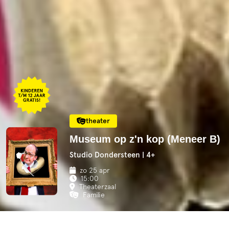
theater
Museum op z'n kop (Meneer B)
Studio Dondersteen | 4+
zo 25 apr
15:00
Theaterzaal
Familie