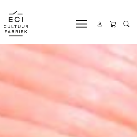
Film
Muziek
Theater
Expo