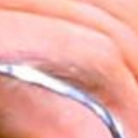
Cursus
Onderwijs
ECI Cultuurcafé
Over ons
Contact
Steun ons