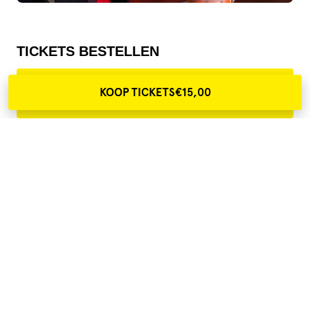
TICKETS BESTELLEN
zo 25 apr
€15,00
KOOP TICKETS
€15,00
15:00
Theaterzaal
MEER OVER MUSEUM OP Z'N KOP
(MENEER B)
Studio Dondersteen | 4+
Genre