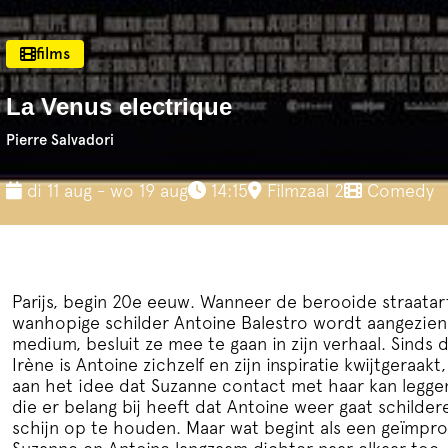
films
La Venus electrique
Pierre Salvadori
di 11 aug - wo 19 aug
14:15
Filmzaal 2
Comedy
Parijs, begin 20e eeuw. Wanneer de berooide straata
wanhopige schilder Antoine Balestro wordt aangezien 
medium, besluit ze mee te gaan in zijn verhaal. Sinds
Irène is Antoine zichzelf en zijn inspiratie kwijtgeraakt
aan het idee dat Suzanne contact met haar kan legge
die er belang bij heeft dat Antoine weer gaat schilde
schijn op te houden. Maar wat begint als een geïmpr