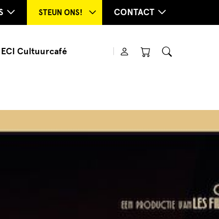
S
CONTACT
STEUN ONS!
ECI Cultuurcafé