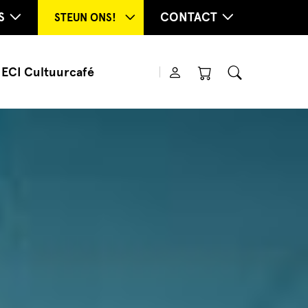
S
CONTACT
STEUN ONS!
ECI Cultuurcafé