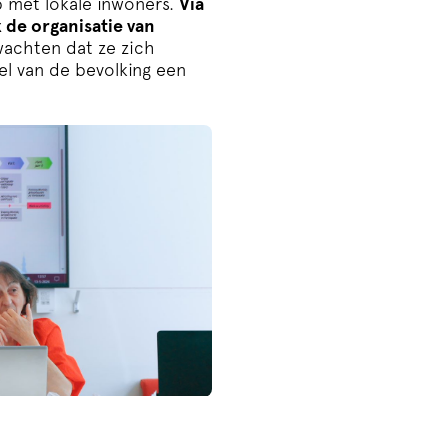
p met lokale inwoners.
Via
 de organisatie van
achten dat ze zich
el van de bevolking een