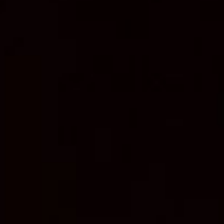
Cursus
Onderwijs
ECI Cultuurcafé
Over ons
Contact
Steun ons