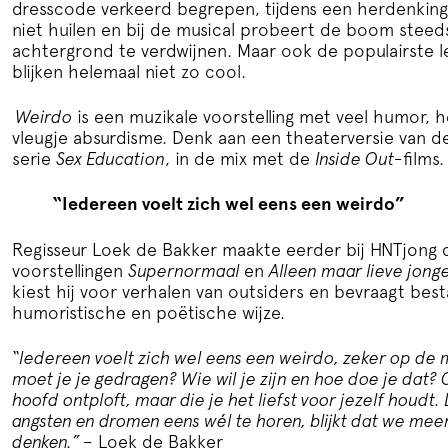
dresscode verkeerd begrepen, tijdens een herdenkin
niet huilen en bij de musical probeert de boom steed
achtergrond te verdwijnen. Maar ook de populairste l
blijken helemaal niet zo cool.
Weirdo
is een muzikale voorstelling met veel humor, h
vleugje absurdisme. Denk aan een theaterversie van d
serie
Sex Education
, in de mix met de
Inside Out-
films
“Iedereen voelt zich wel eens een weirdo”
Regisseur Loek de Bakker maakte eerder bij HNTjong 
voorstellingen
Supernormaal
en
Alleen maar lieve jong
kiest hij voor verhalen van outsiders en bevraagt be
humoristische en poëtische wijze.
“Iedereen voelt zich wel eens een weirdo, zeker op de
moet je je gedragen? Wie wil je zijn en hoe doe je dat
hoofd ontploft, maar die je het liefst voor jezelf houdt.
angsten en dromen eens wél te horen, blijkt dat we m
denken.” –
Loek de Bakker