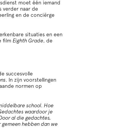
gsdienst moet één iemand
s verder naar de
eerling en de conciërge
erkenbare situaties en een
e film
Eighth Grade
, de
.
de succesvolle
ens
. In zijn voorstellingen
staande normen op
 middelbare school. Hoe
? Gedachtes waardoor je
 Door al die gedachtes,
eer gemeen hebben dan we