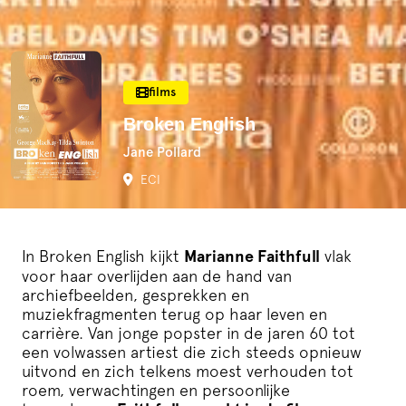
films
Broken English
Jane Pollard
ECI
In Broken English kijkt
Marianne Faithfull
vlak
voor haar overlijden aan de hand van
archiefbeelden, gesprekken en
TRAILER
muziekfragmenten terug op haar leven en
carrière. Van jonge popster in de jaren 60 tot
een volwassen artiest die zich steeds opnieuw
uitvond en zich telkens moest verhouden tot
roem, verwachtingen en persoonlijke