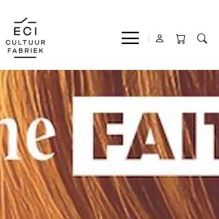
Film
Muziek
Theater
Expo