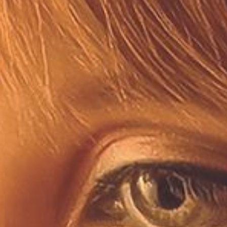
Cursus
Onderwijs
ECI Cultuurcafé
Over ons
Contact
Steun ons