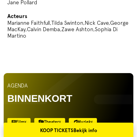
Jane Pollard
Acteurs
Marianne Faithfull,Tilda Swinton,Nick Cave,George
MacKay,Calvin Demba,Zawe Ashton,Sophia Di
Martino
AGENDA
BINNENKORT
Film
Theater
Muziek
KOOP TICKETS
Bekijk info
VANDAAG
MORGEN
OVERMORGEN