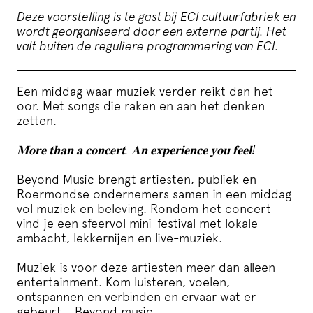
Deze voorstelling is te gast bij ECI cultuurfabriek en
wordt georganiseerd door een externe partij. Het
valt buiten de reguliere programmering van ECI.
Een middag waar muziek verder reikt dan het
oor. Met songs die raken en aan het denken
zetten.
𝐌𝐨𝐫𝐞 𝐭𝐡𝐚𝐧 𝐚 𝐜𝐨𝐧𝐜𝐞𝐫𝐭. 𝐀𝐧 𝐞𝐱𝐩𝐞𝐫𝐢𝐞𝐧𝐜𝐞 𝐲𝐨𝐮 𝐟𝐞𝐞𝐥!
Beyond Music brengt artiesten, publiek en
Roermondse ondernemers samen in een middag
vol muziek en beleving. Rondom het concert
vind je een sfeervol mini-festival met lokale
ambacht, lekkernijen en live-muziek.
Muziek is voor deze artiesten meer dan alleen
entertainment. Kom luisteren, voelen,
ontspannen en verbinden en ervaar wat er
gebeurt… Beyond music.