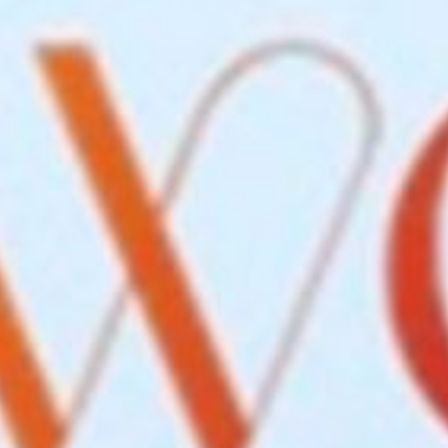
Cursus
Onderwijs
ECI Cultuurcafé
Over ons
Contact
Steun ons