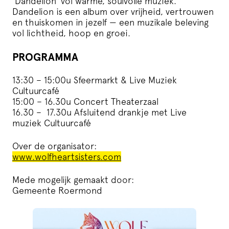
‘Dandelion’ vol warme, soulvolle muziek.
Dandelion is een album over vrijheid, vertrouwen
en thuiskomen in jezelf — een muzikale beleving
vol lichtheid, hoop en groei.
PROGRAMMA
13:30 – 15:00u Sfeermarkt & Live Muziek
Cultuurcafé
15:00 – 16.30u Concert Theaterzaal
16.30 – 17.30u Afsluitend drankje met Live
muziek Cultuurcafé
Over de organisator:
www.wolfheartsisters.com
Mede mogelijk gemaakt door:
Gemeente Roermond