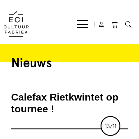
Nieuws
Film
Muziek
Calefax Rietkwintet op
Theater
tournee !
Expo
13/11