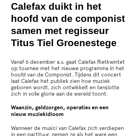
Cursus
Calefax duikt in het
hoofd van de componist
Onderwijs
samen met regisseur
ECI Cultuurcafé
Titus Tiel Groenestege
Over ons
Vanaf 6 december a.s. gaat Calefax Rietkwintet
op tournee met het nieuwe programma In het
hoofd van de Componist. Tijdens dit concert
Contact
laat Calefax het publiek zien hoe muziek
geboren wordt, zich ontwikkelt en tenslotte
zich in volle glorie aan de wereld toont.
Steun ons
Waanzin, geldzorgen, operaties en een
nieuw muziekidioom
Wanneer de musici van Calefax zich verdiepen
in een partituur, nemen ze als het ware een