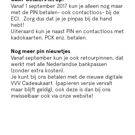
Cursus
Vanaf 1 september 2017 kun je alleen nog maar
met de PIN betalen- ook contactloos- bij de
ECI. Zorg dus dat je je pinpas bij de hand
Onderwijs
hebt!
Uiteraard kun je naast PIN en contactloos met
kadokaarten, PCK enz. betalen.
ECI Cultuurcafé
Nog meer pin nieuwtjes
Vanaf september kun je ook retourpinnen, dat
Over ons
werkt met alle Nederlandse bankpassen
(zonder extra kosten).
Je kunt bij ons betalen met de nieuwe digitale
Contact
VVV Cadeaukaart (papieren versie vervalt
maar blijft geldig), ook deze is dan bij ons
inwisselbaar ook via onze website!
Steun ons