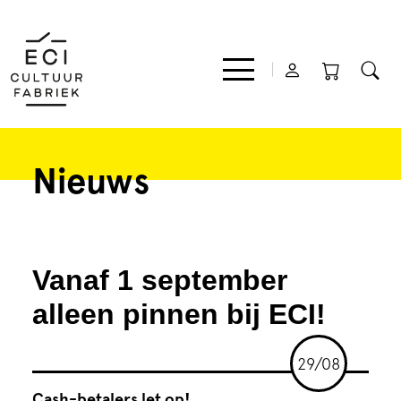
Nieuws
Film
Muziek
Vanaf 1 september
Theater
alleen pinnen bij ECI!
Expo
29/08
Cash-betalers let op!