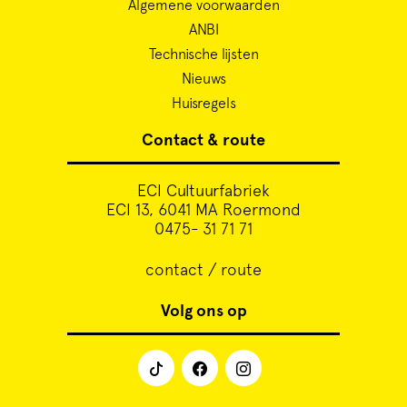
Cursus
Algemene voorwaarden
ANBI
Technische lijsten
Onderwijs
Nieuws
Huisregels
ECI Cultuurcafé
Contact & route
Over ons
ECI Cultuurfabriek
ECI 13, 6041 MA Roermond
0475- 31 71 71
Contact
contact / route
Steun ons
Volg ons op