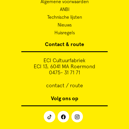
Cursus
Algemene voorwaarden
ANBI
Technische lijsten
Onderwijs
Nieuws
Huisregels
ECI Cultuurcafé
Contact & route
Over ons
ECI Cultuurfabriek
ECI 13, 6041 MA Roermond
0475- 31 71 71
Contact
contact / route
Steun ons
Volg ons op