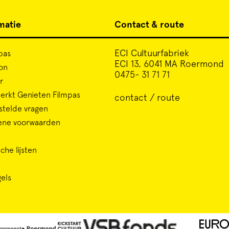
matie
Contact & route
ECI Cultuurfabriek
pas
ECI 13, 6041 MA Roermond
on
0475- 31 71 71
r
rkt Genieten Filmpas
contact / route
stelde vragen
ene voorwaarden
che lijsten
gels