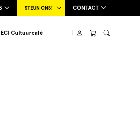
S
CONTACT
STEUN ONS!
ECI Cultuurcafé