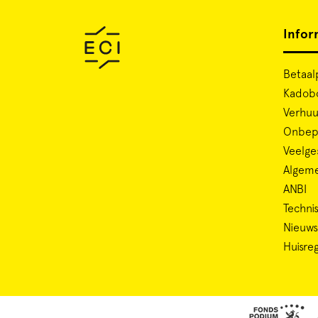
Infor
Betaal
Kadob
Verhuu
Onbepe
Veelge
Algem
ANBI
Technis
Nieuws
Huisre