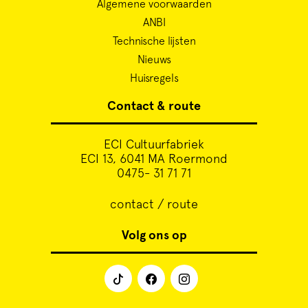
Cursus
Algemene voorwaarden
ANBI
Technische lijsten
Onderwijs
Nieuws
Huisregels
ECI Cultuurcafé
Contact & route
Over ons
ECI Cultuurfabriek
ECI 13, 6041 MA Roermond
0475- 31 71 71
Contact
contact / route
Steun ons
Volg ons op