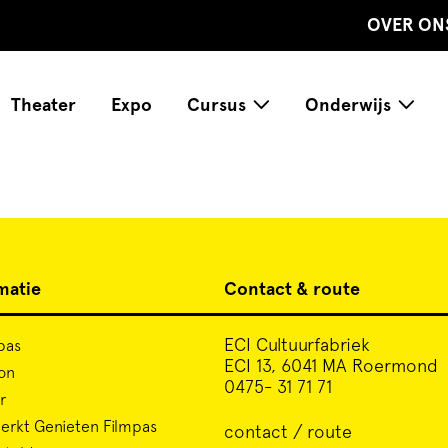
OVER ON
Theater
Expo
Cursus
Onderwijs
matie
Contact & route
ECI Cultuurfabriek
pas
ECI 13, 6041 MA Roermond
on
0475- 31 71 71
r
rkt Genieten Filmpas
contact / route