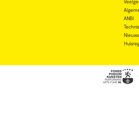
Veelge
Algem
ANBI
Technis
Nieuws
Huisre