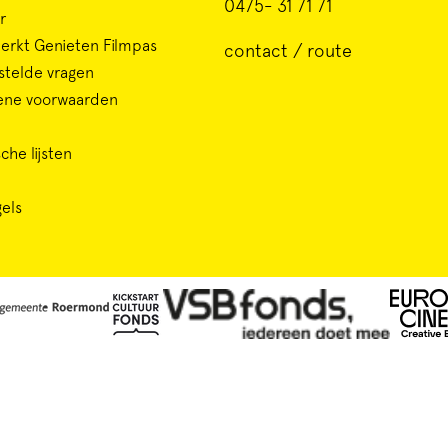
0475- 31 71 71
r
rkt Genieten Filmpas
contact / route
stelde vragen
ene voorwaarden
che lijsten
gels