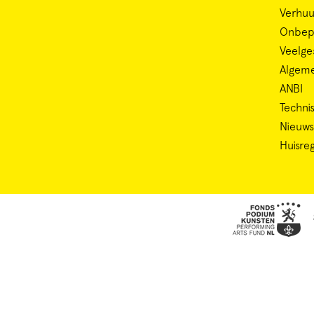
Verhuu
Onbepe
Veelge
Algem
ANBI
Technis
Nieuws
Huisre