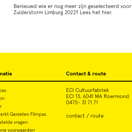
Benieuwd wie er nog meer zijn geselecteerd voor 
Zuiderstorm Limburg 2022?
Lees het hier
.
matie
Contact & route
ECI Cultuurfabriek
pas
ECI 13, 6041 MA Roermond
on
0475- 31 71 71
r
rkt Genieten Filmpas
contact / route
stelde vragen
ene voorwaarden