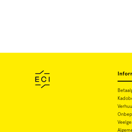
Infor
Betaal
Kadob
Verhuu
Onbepe
Veelge
Algem