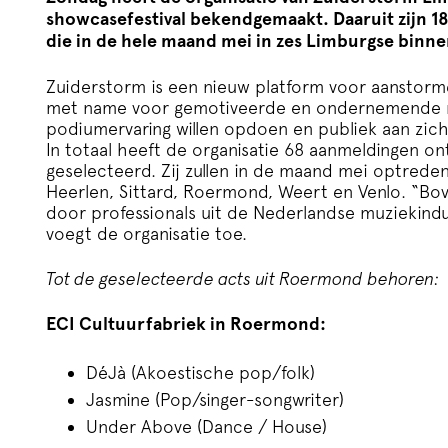
showcasefestival bekendgemaakt. Daaruit zijn 1
die in de hele maand mei in zes Limburgse binn
Zuiderstorm is een nieuw platform voor aanstorme
met name voor gemotiveerde en ondernemende mu
podiumervaring willen opdoen en publiek aan zich w
In totaal heeft de organisatie 68 aanmeldingen ontv
geselecteerd. Zij zullen in de maand mei optreden
Heerlen, Sittard, Roermond, Weert en Venlo. “B
door professionals uit de Nederlandse muziekindus
voegt de organisatie toe.
Tot de geselecteerde acts uit Roermond behoren:
ECI Cultuurfabriek in Roermond:
DéJà (Akoestische pop/folk)
Jasmine (Pop/singer-songwriter)
Under Above (Dance / House)