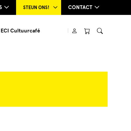
S
CONTACT
STEUN ONS!
ECI Cultuurcafé