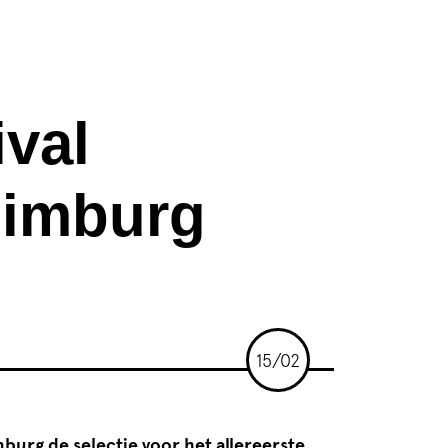
val
Limburg
15/02
burg de selectie voor het allereerste