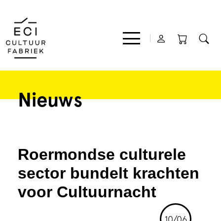
Nieuws
Film
Muziek
Roermondse culturele
Theater
sector bundelt krachten
voor Cultuurnacht
Expo
10/06