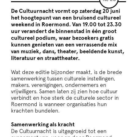
Cursus
De Cultuurnacht vormt op zaterdag 20 juni
het hoogtepunt van een bruisend cultureel
Onderwijs
weekend in Roermond. Van 19.00 tot 23.30
uur verandert de binnenstad in één groot
cultureel podium, waar bezoekers gratis
ECI Cultuurcafé
kunnen genieten van een verrassende mix
van muziek, dans, theater, beeldende kunst,
literatuur en straattheater.
Over ons
Wat deze editie bijzonder maakt, is de brede
Contact
samenwerking tussen culturele instellingen,
makers, verenigingen, ondernemers en
vrijwilligers. Samen laten zij zien hoe cultuur
Steun ons
verbindt en hoe sterk de culturele sector in
Roermond is wanneer organisaties hun
krachten bundelen.
Samenwerking als kracht
De Cultuurnacht is uitgegroeid tot een