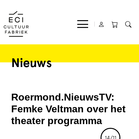
Nieuws
Film
Muziek
Roermond.NieuwsTV:
Theater
Femke Veltman over het
theater programma
Expo
14/11