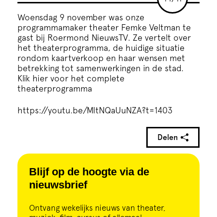
Cursus
Woensdag 9 november was onze
programmamaker theater Femke Veltman te
Onderwijs
gast bij Roermond NieuwsTV. Ze vertelt over
het theaterprogramma, de huidige situatie
rondom kaartverkoop en haar wensen met
ECI Cultuurcafé
betrekking tot samenwerkingen in de stad.
Klik hier voor het complete
theaterprogramma
Over ons
https://youtu.be/MItNQaUuNZA?t=1403
Contact
Delen
Steun ons
Blijf op de hoogte via de
nieuwsbrief
Ontvang wekelijks nieuws van theater,