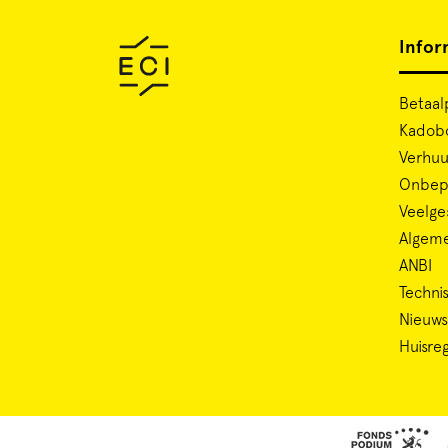
Infor
Betaal
Kadob
Verhuu
Onbepe
Veelge
Algem
ANBI
Technis
Nieuws
Huisre