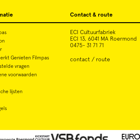
matie
Contact & route
ECI Cultuurfabriek
pas
ECI 13, 6041 MA Roermond
on
0475- 31 71 71
r
rkt Genieten Filmpas
contact / route
stelde vragen
ene voorwaarden
che lijsten
gels