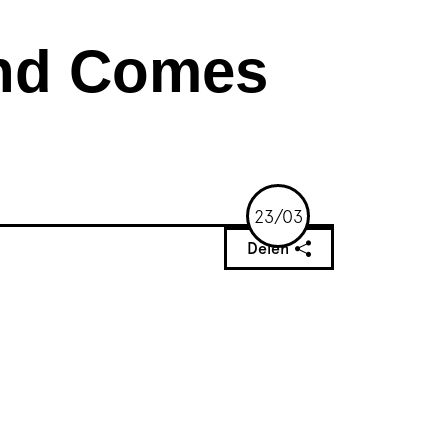
nd Comes
23/03
Delen