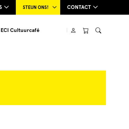
S
CONTACT
STEUN ONS!
ECI Cultuurcafé