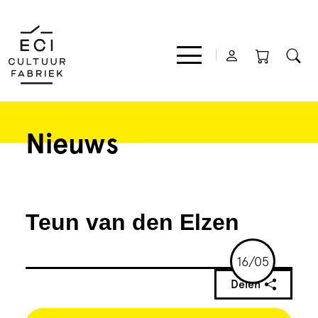
Nieuws
Film
Muziek
Teun van den Elzen
Theater
16/05
Expo
Delen