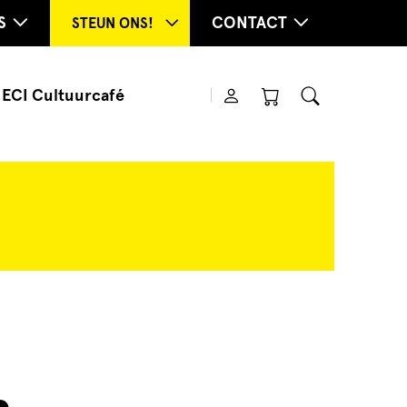
S
CONTACT
STEUN ONS!
ECI Cultuurcafé