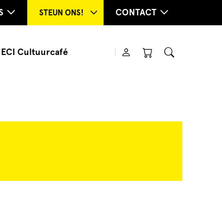
S
CONTACT
STEUN ONS!
ECI Cultuurcafé