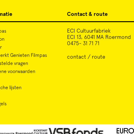
matie
Contact & route
ECI Cultuurfabriek
pas
ECI 13, 6041 MA Roermond
on
0475- 31 71 71
r
rkt Genieten Filmpas
contact / route
stelde vragen
ene voorwaarden
che lijsten
gels