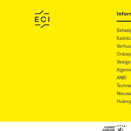
Infor
Betaal
Kadob
Verhuu
Onbepe
Veelge
Algem
ANBI
Technis
Nieuws
Huisre