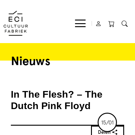
Nieuws
Film
Muziek
In The Flesh? – The
Theater
Dutch Pink Floyd
Expo
15/01
Delen