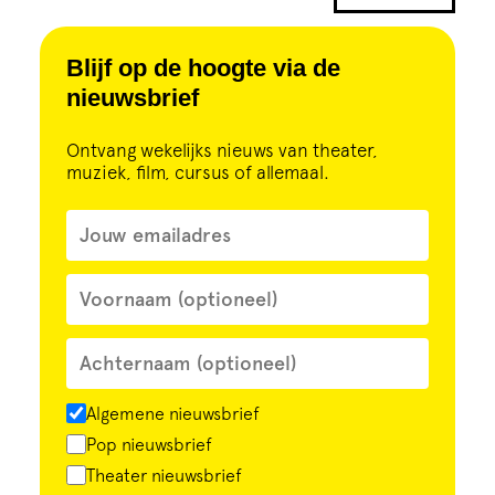
Cursus
Blijf op de hoogte via de
Onderwijs
nieuwsbrief
ECI Cultuurcafé
Ontvang wekelijks nieuws van theater,
muziek, film, cursus of allemaal.
Over ons
Contact
Steun ons
Algemene nieuwsbrief
Pop nieuwsbrief
Theater nieuwsbrief