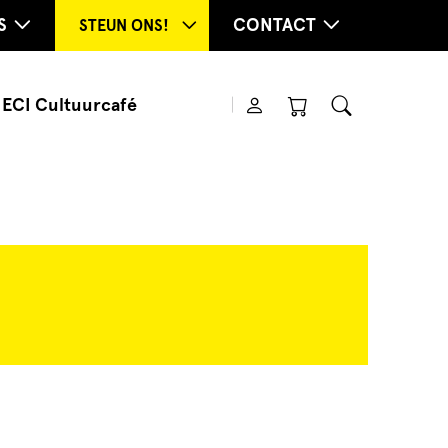
S
CONTACT
STEUN ONS!
ECI Cultuurcafé