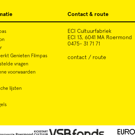
matie
Contact & route
ECI Cultuurfabriek
pas
ECI 13, 6041 MA Roermond
on
0475- 31 71 71
r
rkt Genieten Filmpas
contact / route
stelde vragen
ene voorwaarden
che lijsten
gels