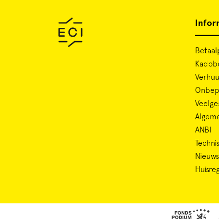
Infor
Betaal
Kadob
Verhuu
Onbepe
Veelge
Algem
ANBI
Technis
Nieuws
Huisre