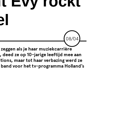
t Evy rockt
el
08/04
 zeggen als je haar muziekcarrière
 deed ze op 10-jarige leeftijd mee aan
itions, maar tot haar verbazing werd ze
en band voor het tv-programma Holland’s