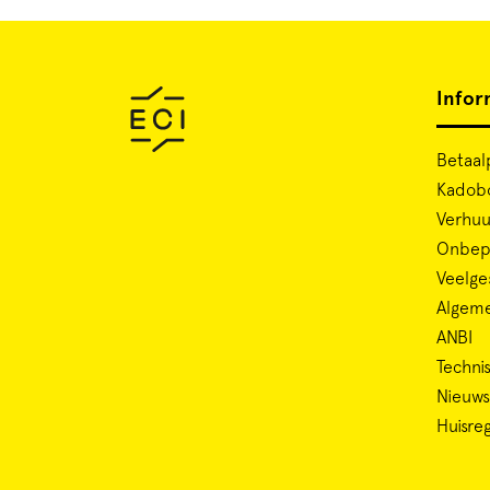
Infor
Betaal
Kadob
Verhuu
Onbepe
Veelge
Algem
ANBI
Technis
Nieuws
Huisre