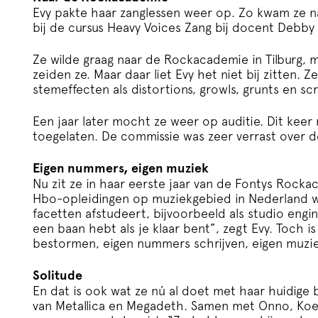
Evy pakte haar zanglessen weer op. Zo kwam ze na
bij de cursus
Heavy Voices Zang
bij docent Debby 
Ze wilde graag naar de Rockacademie in Tilburg, m
zeiden ze. Maar daar liet Evy het niet bij zitten. 
stemeffecten als distortions, growls, grunts en sc
Een jaar later mocht ze weer op auditie. Dit kee
toegelaten. De commissie was zeer verrast over de
Eigen nummers, eigen muziek
Nu zit ze in haar eerste jaar van de Fontys Rocka
Hbo-opleidingen op muziekgebied in Nederland wa
facetten afstudeert, bijvoorbeeld als studio engi
een baan hebt als je klaar bent”, zegt Evy. Toch i
bestormen, eigen nummers schrijven, eigen muziek
Solitude
En dat is ook wat ze nú al doet met haar huidige
van Metallica en Megadeth. Samen met Onno, Koen