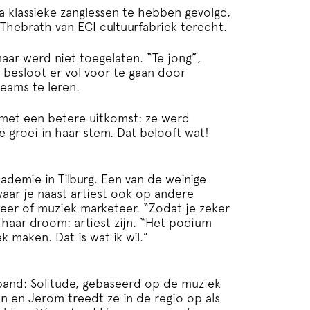
 klassieke zanglessen te hebben gevolgd,
Thebrath van ECI cultuurfabriek terecht.
aar werd niet toegelaten. “Te jong”,
Ze besloot er vol voor te gaan door
reams te leren.
r met een betere uitkomst: ze werd
 groei in haar stem. Dat belooft wat!
cademie in Tilburg. Een van de weinige
ar je naast artiest ook op andere
neer of muziek marketeer. “Zodat je zeker
s haar droom: artiest zijn. “Het podium
 maken. Dat is wat ik wil.”
 band: Solitude, gebaseerd op de muziek
 en Jerom treedt ze in de regio op als