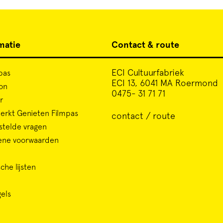
matie
Contact & route
ECI Cultuurfabriek
pas
ECI 13, 6041 MA Roermond
on
0475- 31 71 71
r
rkt Genieten Filmpas
contact / route
stelde vragen
ene voorwaarden
che lijsten
gels