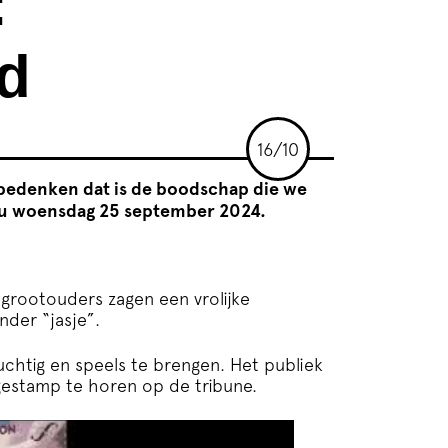
:
ld
16/10
 bedenken dat is de boodschap die we
ou woensdag 25 september 2024.
grootouders zagen een vrolijke
nder “jasje”.
uchtig en speels te brengen. Het publiek
)gestamp te horen op de tribune.