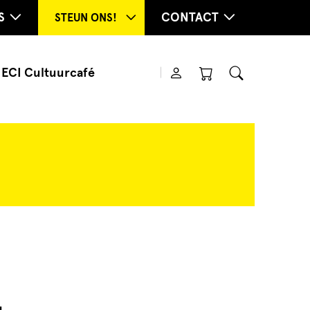
S
CONTACT
STEUN ONS!
ECI Cultuurcafé