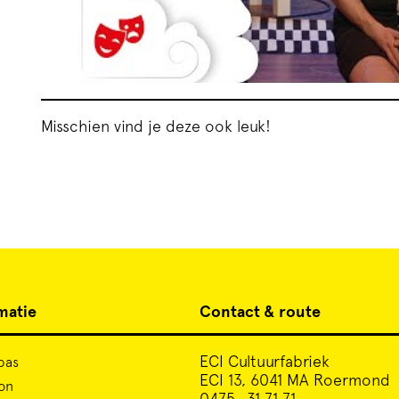
Misschien vind je deze ook leuk!
matie
Contact & route
ECI Cultuurfabriek
pas
ECI 13, 6041 MA Roermond
on
0475- 31 71 71