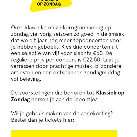
Cursus
Onderwijs
Onze klassieke muziekprogrammering op
zondag viel vorig seizoen zo goed in de smaak,
ECI Cultuurcafé
dat we dit jaar nóg meer topconcerten voor
je hebben geboekt. Kies drie concerten uit
een selectie van vijf voor slechts €50. De
Over ons
reguliere prijs per concert is €22,50. Laat je
verrassen door prachtige muziek, bijzondere
artiesten en een ontspannen zondagmiddag
Contact
vol beleving.
De voorstellingen die behoren tot
Klassiek op
Steun ons
Zondag
herken je aan de icoontjes.
Wil je gebruik maken van de seriekorting?
Bestel dan je tickets hier: