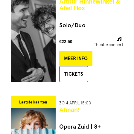
Arthur Hinnewinkel &
Abel Hox
Solo/Duo
€22,50
Theaterconcert
MEER INFO
TICKETS
Laatste kaarten
ZO 4 APRIL 15:00
Atman!
Opera Zuid | 8+