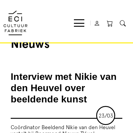
Nieuws
Film
Interview met Nikie van
Muziek
den Heuvel over
Theater
beeldende kunst
Expo
23/03
Coördinator Beeldend Nikie van den Heuvel