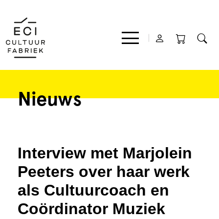
Nieuws
Film
Muziek
Interview met Marjolein
Theater
Peeters over haar werk
als Cultuurcoach en
Expo
Coördinator Muziek