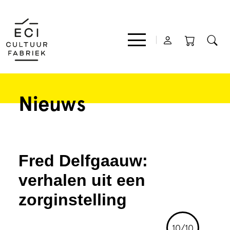
Nieuws
Film
Muziek
Fred Delfgaauw:
Theater
verhalen uit een
zorginstelling
Expo
10/10