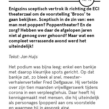
Cursus
Enigszins sceptisch vertrok ik richting de ECI
theaterzaal om de voorstelling ‘Broos’ te
Onderwijs
gaan bekijken. Sceptisch in de zin van: een
man met poppen? Poppen­theater? En de
zorg? Hebben we daar de afgelopen jaren
ECI Cultuurcafé
niet al genoeg over gehoord? Maar wat een
compleet verrassende avond werd het
uiteindelijk!
Over ons
Tekst: Jan Huijs
Contact
Het podium was bijna leeg; enkel een bankje
met daar­op kleurrijke spots gericht. Op dat
bankje zat, zo bleek al snel, meester­
Steun ons
verhalenverteller Fred Delfgaauw. Hij vertelde
over zijn tien maanden vrijwilligerswerk tijdens
corona in een verpleegtehuis. Daar heeft hij
kennisgemaakt met mensen, die hij uiteindelijk
als personages (poppen) aan ons voorstelde
en waarmee hij in gesprek ging.